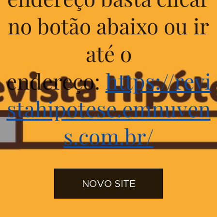
no botão abaixo ou ir
até o
endereço:
https://revi
stahipotese.emnuven
s.com.br/
NOVO SITE